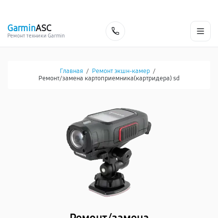
г. Москва
Ежедневно, с 08:00 до 23:00
+7 (495) 067-73-68
Garmin
ASC
Заказать
Ремонт техники Garmin
Главная
/
Ремонт экшн-камер
/
Ремонт/замена картоприемника(картридера) sd