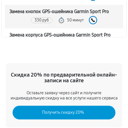
Замена кнопок GPS-ошейника Garmin Sport Pro
330 руб
50 минут
Замена корпуса GPS-ошейника Garmin Sport Pro
390 руб
60 минут
Замена аккумулятора GPS-ошейника Garmin Sport
Pro
Скидка 20% по предварительной онлайн-
520 руб
50 минут
записи на сайте
Замена контроллер питания
Оставьте заявку через сайт и получите
460 руб
60 минут
индивидуальную скидку на все услуги нашего сервиса
Восстановление после попадания влаги
Получить скидку 20%
490 руб
70 минут