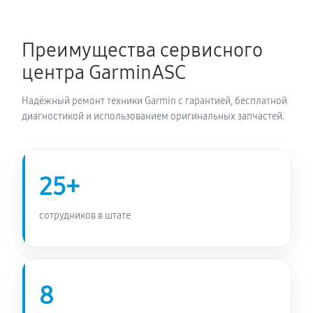
Замена датчиков управления, высоты, движения
390 руб
60 минут
Преимущества сервисного
центра GarminASC
Надёжный ремонт техники Garmin с гарантией, бесплатной
диагностикой и использованием оригинальных запчастей.
25+
сотрудников в штате
8