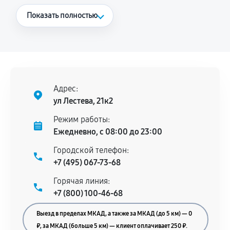
Что считается гарантийным случаем
Показать полностью
Повторное возникновение неисправности,
напрямую связанной с выполненным
ремонтом.
Поломка установленной детали при
нормальной эксплуатации в течение
Адрес:
гарантийного срока.
ул Лестева, 21к2
Несоответствие комплектующей заявленным
Режим работы:
техническим характеристикам.
Ежедневно, с 08:00 до 23:00
Городской телефон:
+7 (495) 067-73-68
Документы для подтверждения
Горячая линия:
гарантии
+7 (800) 100-46-68
Гарантийный талон.
Выезд в пределах МКАД, а также за МКАД (до 5 км) — 0
Акт выполненных работ с датой, перечнем
₽, за МКАД (больше 5 км) — клиент оплачивает 250 ₽.