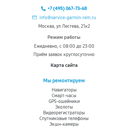
техническим параметрам и не имеют внешних
+7 (495) 067-73-68
дефектов.
info@service-garmin-rem.ru
Установка была выполнена нашим сервисным
Москва, ул Лестева, 21к2
центром.
При этом гарантия на сами комплектующие
Режим работы
остается на стороне производителя или
Ежедневно, с 08:00 до 23:00
продавца. За качество сторонних деталей
Приём заявок круглосуточно
сервисный центр ответственности не несет.
Карта сайта
Мы ремонтируем
Навигаторы
Смарт-часы
GPS-ошейники
Эхолоты
Видеорегистраторы
Спутниковые телефоны
Экшн-камеры