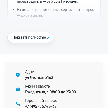
производителя — от 6 до 24 месяцев.
На детали, установленные сервисным центром
— до 3 месяцев.
Что считается гарантийным случаем
Показать полностью
Повторное возникновение неисправности,
напрямую связанной с выполненным
ремонтом.
Поломка установленной детали при
нормальной эксплуатации в течение
Адрес:
гарантийного срока.
ул Лестева, 21к2
Несоответствие комплектующей заявленным
Режим работы:
техническим характеристикам.
Ежедневно, с 08:00 до 23:00
Городской телефон:
+7 (495) 067-73-68