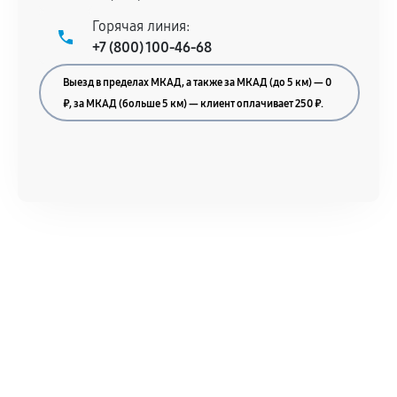
Документы для подтверждения
Горячая линия:
гарантии
+7 (800) 100-46-68
Гарантийный талон.
Выезд в пределах МКАД, а также за МКАД (до 5 км) — 0
Акт выполненных работ с датой, перечнем
₽, за МКАД (больше 5 км) — клиент оплачивает 250 ₽.
услуг и сроком гарантии.
Документы на установленные комплектующие
и кассовый чек.
Расширенная гарантия
В некоторых случаях возможно оформление
расширенной гарантии. Стоимость, сроки и
условия продления согласовываются отдельно и
фиксируются в документах.