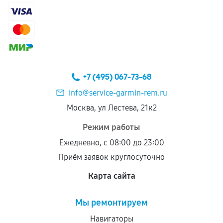
самостоятельно
Гарантия на выполненные работы может
сохраняться полностью или частично, если
соблюдены следующие условия:
Предоставленные детали подходят по
техническим параметрам и не имеют внешних
+7 (495) 067-73-68
дефектов.
info@service-garmin-rem.ru
Установка была выполнена нашим сервисным
Москва, ул Лестева, 21к2
центром.
При этом гарантия на сами комплектующие
Режим работы
остается на стороне производителя или
Ежедневно, с 08:00 до 23:00
продавца. За качество сторонних деталей
Приём заявок круглосуточно
сервисный центр ответственности не несет.
Карта сайта
Мы ремонтируем
Навигаторы