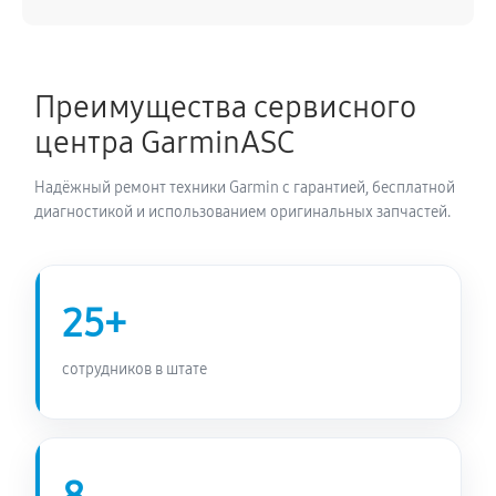
Ремонт кнопки велокомпьютера Garmin 130 Plus
MTB Bundle
Преимущества сервисного
590 руб
60 минут
центра GarminASC
Комплексная чистка велокомпьютера Garmin 130
Надёжный ремонт техники Garmin с гарантией, бесплатной
Plus MTB Bundle
диагностикой и использованием оригинальных запчастей.
290 руб
60 минут
Не включается велокомпьютера Garmin 130 Plus
MTB Bundle
25+
570 руб
60 минут
сотрудников в штате